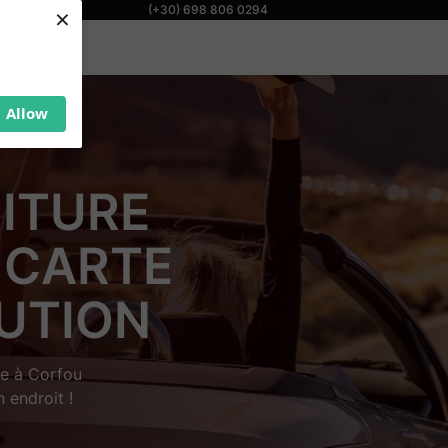
×
(+30) 698 806 0294
Allow
OITURE
 CARTE
AUTION
le à Corfou
 endroit !