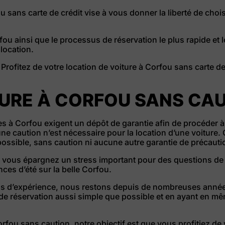
ou sans carte de crédit vise à vous donner la liberté de cho
rfou ainsi que le processus de réservation le plus rapide et 
location.
 Profitez de votre location de voiture à Corfou sans carte de 
TURE À CORFOU SANS CA
es à Corfou exigent un dépôt de garantie afin de procéder à 
une caution n’est nécessaire pour la location d’une voiture
possible, sans caution ni aucune autre garantie de précauti
us vous épargnez un stress important pour des questions 
ces d’été sur la belle Corfou.
ns d’expérience, nous restons depuis de nombreuses années
s de réservation aussi simple que possible et en ayant en 
rfou sans caution, notre objectif est que vous profitiez de 