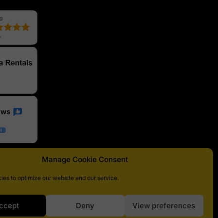
Manage Cookie Consent
ies to optimize our website and our service.
ccept
Deny
View preferences
ΜΗ.Τ.Ε: 0829Ε81000096101