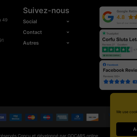
Suivez-nous
u 49
Social
Contact
491
Autres
We use cook
A
s réservés Conçu et développé par
GOCARS.online