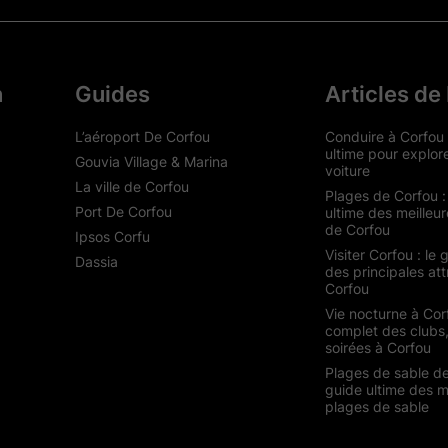
n
Guides
Articles de
L’aéroport De Corfou
Conduire à Corfou 
ultime pour explor
Gouvia Village & Marina
voiture
La ville de Corfou
Plages de Corfou :
Port De Corfou
ultime des meilleu
de Corfou
Ipsos Corfu
Visiter Corfou : le 
Dassia
des principales att
Corfou
Vie nocturne à Cor
complet des clubs,
soirées à Corfou
Plages de sable de
guide ultime des m
plages de sable