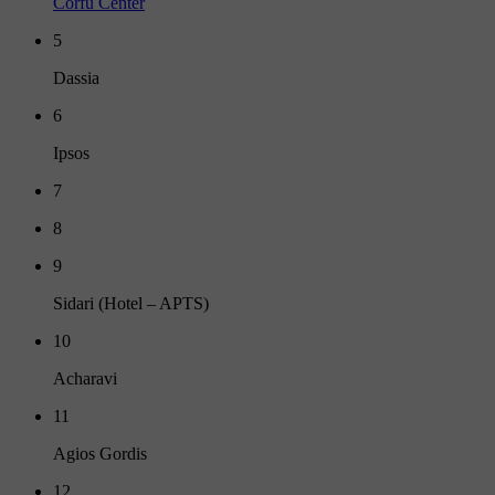
Corfu Center
5
Dassia
6
Ipsos
7
8
9
Sidari (Hotel – APTS)
10
Acharavi
11
Agios Gordis
12