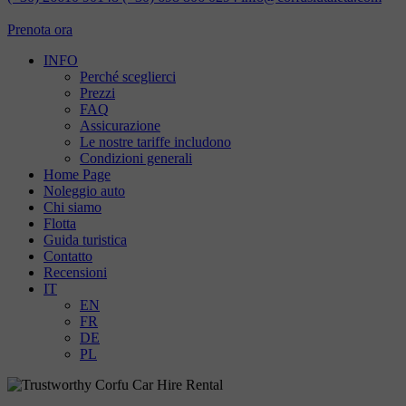
Prenota ora
INFO
Perché sceglierci
Prezzi
FAQ
Assicurazione
Le nostre tariffe includono
Condizioni generali
Home Page
Noleggio auto
Chi siamo
Flotta
Guida turistica
Contatto
Recensioni
IT
EN
FR
DE
PL