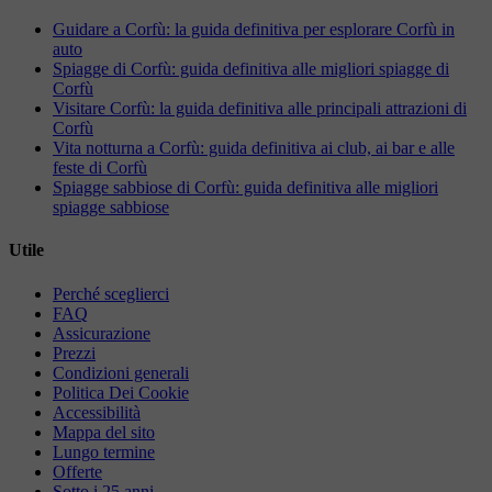
Guidare a Corfù: la guida definitiva per esplorare Corfù in
auto
Spiagge di Corfù: guida definitiva alle migliori spiagge di
Corfù
Visitare Corfù: la guida definitiva alle principali attrazioni di
Corfù
Vita notturna a Corfù: guida definitiva ai club, ai bar e alle
feste di Corfù
Spiagge sabbiose di Corfù: guida definitiva alle migliori
spiagge sabbiose
Utile
Perché sceglierci
FAQ
Assicurazione
Prezzi
Condizioni generali
Politica Dei Cookie
Accessibilità
Mappa del sito
Lungo termine
Offerte
Sotto i 25 anni