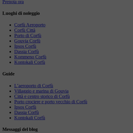
Prenota ora
Luoghi di noleggio
Corfù Aeroporto
Corfù Città
Porto di Corfù
Gouvia Corfù
Ipsos Corfù
Dassia Corfù
Kommeno Corfù
Kontokali Corfù
Guide
L’aeroporto di Corfù
Villaggio e marina di Gouvia
Città e centro storico di Corfù
Porto crociere e porto vecchio di Corfù
Ipsos Corfù
Dassia Corfù
Kontokali Corfù
Messaggi del blog