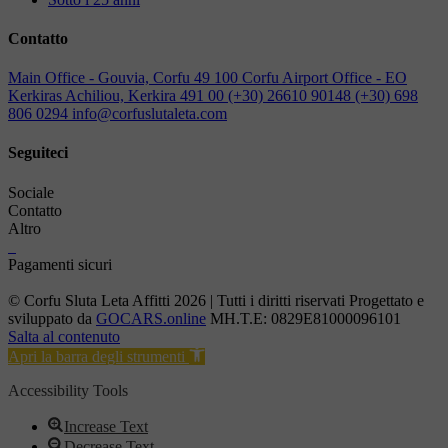
Contatto
Main Office - Gouvia, Corfu 49 100
Corfu Airport Office - EO
Kerkiras Achiliou, Kerkira 491 00
(+30) 26610 90148
(+30) 698
806 0294
info@corfuslutaleta.com
Seguiteci
Sociale
Contatto
Altro
Pagamenti sicuri
© Corfu Sluta Leta Affitti 2026 | Tutti i diritti riservati Progettato e
sviluppato da
GOCARS.online
ΜΗ.Τ.Ε: 0829Ε81000096101
Salta al contenuto
Apri la barra degli strumenti
Accessibility Tools
Increase Text
Decrease Text