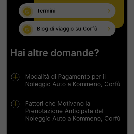
Termini
Blog di viaggio su Corfù
Hai altre domande?
Modalità di Pagamento per il
Noleggio Auto a Kommeno, Corfù
Noleggiare un’Auto a Kommeno? Ecco
Cosa Sapere sui Metodi di Pagamento
Fattori che Motivano la
Prenotazione Anticipata del
Esplorare Corfù in auto è uno dei modi
migliori per vivere l’isola al proprio ritmo—
Noleggio Auto a Kommeno, Corfù
e iniziare il viaggio da
Kommeno
significa
Perché Prenotare la Tua Auto a Noleggio in
partire da una base tranquilla ma ben