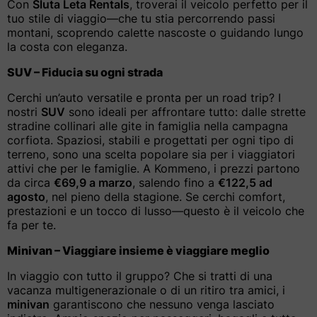
Con
Sluta Leta Rentals
, troverai il veicolo perfetto per il
tuo stile di viaggio—che tu stia percorrendo passi
montani, scoprendo calette nascoste o guidando lungo
la costa con eleganza.
SUV – Fiducia su ogni strada
Cerchi un’auto versatile e pronta per un road trip? I
nostri
SUV
sono ideali per affrontare tutto: dalle strette
stradine collinari alle gite in famiglia nella campagna
corfiota. Spaziosi, stabili e progettati per ogni tipo di
terreno, sono una scelta popolare sia per i viaggiatori
attivi che per le famiglie. A Kommeno, i prezzi partono
da circa
€69,9 a marzo
, salendo fino a
€122,5 ad
agosto
, nel pieno della stagione. Se cerchi comfort,
prestazioni e un tocco di lusso—questo è il veicolo che
fa per te.
Minivan – Viaggiare insieme è viaggiare meglio
In viaggio con tutto il gruppo? Che si tratti di una
vacanza multigenerazionale o di un ritiro tra amici, i
minivan
garantiscono che nessuno venga lasciato