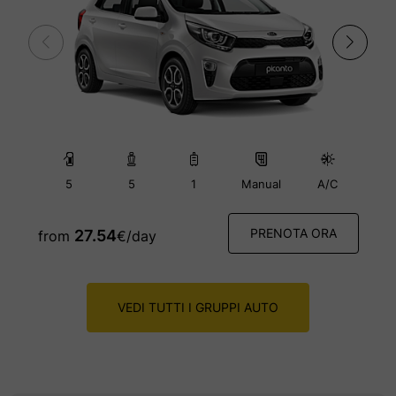
20
21
22
23
24
25
26
5
5
1
Manual
A/C
PRENOTA ORA
27.54
from
€
/day
VEDI TUTTI I GRUPPI AUTO