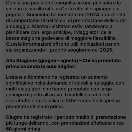
Con la sua posizione tranquilla su una penisola e la
vicinanza sia alla città di Corfù che alle spiagge più
popolari,
Kommeno
ha mostrato nel
2024
una varietà
1
2
di comportamenti nei tempi di prenotazione delle auto
a noleggio. Mentre i visitatori estivi tendevano a
pianificare con largo anticipo, i viaggiatori della
bassa stagione godevano di maggiore flessibilità.
Queste informazioni offrono utili indicazioni per chi
sta organizzando il proprio soggiorno nel
2025
.
Alta Stagione (giugno – agosto) – Chi ha prenotato
prima ha avuto le auto migliori
L’estate a Kommeno ha registrato un aumento
significativo nella domanda di veicoli a noleggio, con
molti viaggiatori che hanno prenotato con largo
anticipo rispetto all’arrivo. I modelli più richiesti—
soprattutto auto familiari e SUV—sono stati spesso
prenotati settimane prima.
Giugno
ha registrato
il periodo medio di prenotazione
più lungo dell’anno, con prenotazioni effettuate circa
60 giorni prima
.