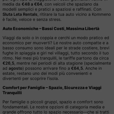
media da
€48 a €64
, con veicoli che spaziano da
modelli semplici e pratici a spaziosi e raffinati. Con
Sluta Leta Rentals
, ritirare la tua auto vicino a Kommeno
è facile, veloce e senza stress.
Auto Economiche – Bassi Costi, Massima Libertà
Viaggi da solo o in coppia e cerchi un modo pratico ed
economico per muoverti? Le nostre auto compatte e a
basso consumo sono ideali per le strade costiere, brevi
fughe in spiaggia e giri nei villaggi, tutto secondo il tuo
ritmo. Nei mesi più tranquilli, le tariffe partono da circa
€26,5
, mentre nei periodi di alta stagione (specialmente
ad
agosto
) possono arrivare fino a
€64,5
. Anche in
estate, restano uno dei modi più convenienti e
divertenti per scoprire l’isola.
Comfort per Famiglie – Spazio, Sicurezza e Viaggi
Tranquilli
Per famiglie o piccoli gruppi, spazio e comfort sono
fondamentali. Le nostre opzioni di categoria media e
grande offrono tutto lo spazio necessario—che si tratti