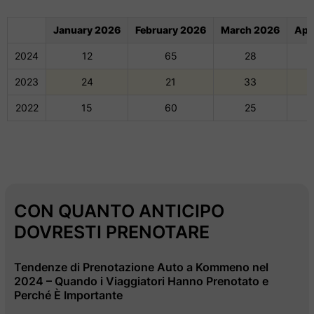
January 2026
February 2026
March 2026
Apr
2024
12
65
28
2023
24
21
33
2022
15
60
25
CON QUANTO ANTICIPO
DOVRESTI PRENOTARE
Tendenze di Prenotazione Auto a Kommeno nel
2024 – Quando i Viaggiatori Hanno Prenotato e
Perché È Importante