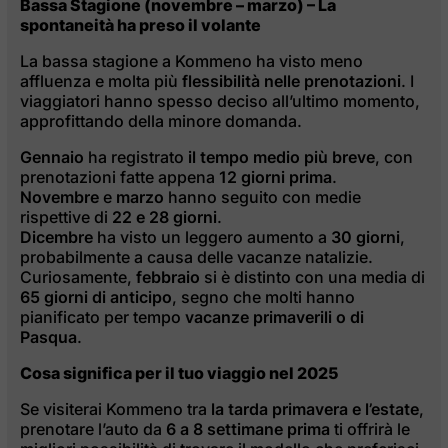
Bassa Stagione (novembre – marzo) – La
spontaneità ha preso il volante
La bassa stagione a Kommeno ha visto meno
affluenza e molta più
flessibilità nelle prenotazioni
. I
viaggiatori hanno spesso deciso all’ultimo momento,
approfittando della minore domanda.
Gennaio
ha registrato
il tempo medio più breve
, con
prenotazioni fatte appena
12 giorni prima
.
Novembre
e
marzo
hanno seguito con medie
rispettive di
22 e 28 giorni
.
Dicembre
ha visto un leggero aumento a
30 giorni
,
probabilmente a causa delle vacanze natalizie.
Curiosamente,
febbraio
si è distinto con una media di
65 giorni di anticipo
, segno che molti hanno
pianificato per tempo
vacanze primaverili o di
Pasqua
.
Cosa significa per il tuo viaggio nel 2025
Se visiterai Kommeno tra
la tarda primavera e l’estate
,
prenotare l’auto da
6 a 8 settimane prima
ti offrirà le