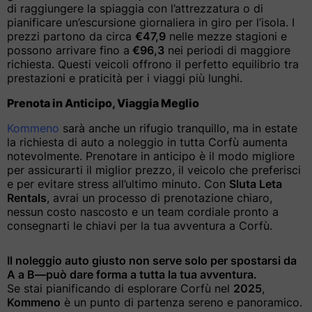
di raggiungere la spiaggia con l’attrezzatura o di
pianificare un’escursione giornaliera in giro per l’isola. I
prezzi partono da circa
€47,9
nelle mezze stagioni e
possono arrivare fino a
€96,3
nei periodi di maggiore
richiesta. Questi veicoli offrono il perfetto equilibrio tra
prestazioni e praticità per i viaggi più lunghi.
Prenota in Anticipo, Viaggia Meglio
Kommeno
sarà anche un rifugio tranquillo, ma in estate
la richiesta di auto a noleggio in tutta Corfù aumenta
notevolmente. Prenotare in anticipo è il modo migliore
per assicurarti il miglior prezzo, il veicolo che preferisci
e per evitare stress all’ultimo minuto. Con
Sluta Leta
Rentals
, avrai un processo di prenotazione chiaro,
nessun costo nascosto e un team cordiale pronto a
consegnarti le chiavi per la tua avventura a Corfù.
Il noleggio auto giusto non serve solo per spostarsi da
A a B—può dare forma a tutta la tua avventura.
Se stai pianificando di esplorare Corfù nel
2025
,
Kommeno
è un punto di partenza sereno e panoramico.