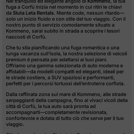
Nel tranquillo ed elegante angolo di
Kommeno
, la tua
fuga a Corfù inizia nel momento in cui ritiri le chiavi
da
Sluta Leta Rentals
. Niente code, nessun ritardo—
solo un inizio fluido e con stile del tuo viaggio. Con il
nostro punto di servizio comodamente situato a
Kommeno, sarai subito in strada a scoprire i tesori
nascosti di Corfù.
Che tu stia pianificando una fuga romantica o una
lunga vacanza sull’isola, la nostra selezione di veicoli
premium è pensata per adattarsi ai tuoi piani.
Offriamo una gamma selezionata di auto moderne e
affidabili—da modelli compatti ed eleganti, ideali per
le strade costiere, a SUV spaziosi e performanti,
perfetti per i percorsi tortuosi dell’entroterra corfiota.
Dalla raffinata zona sul mare di Kommeno, alle strade
serpeggianti della campagna, fino ai vivaci vicoli della
città di Corfù, la tua auto sarà pronta ad
accompagnarti—completamente revisionata,
confortevole e dotata di tutto ciò che serve per il tuo
viaggio.