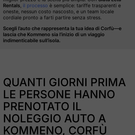
Rentals
,
il processo
è semplice: tariffe trasparenti e
oneste, nessun costo nascosto, e un team locale
cordiale pronto a farti partire senza stress.
Data di ritiro *
Drop-off Date *
Scegli l’auto che rappresenta la tua idea di Corfù—e
01/08/2026
08/08/2026
lascia che Kommeno sia l’inizio di un viaggio
indimenticabile sull’isola.
August
2026
QUANTI GIORNI PRIMA
LE PERSONE HANNO
PRENOTATO IL
NOLEGGIO AUTO A
KOMMENO, CORFÙ