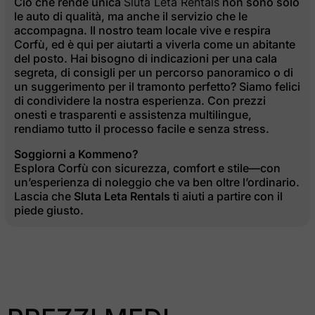
Ciò che rende unica
Sluta Leta Rentals
non sono solo
le auto di qualità, ma anche il servizio che le
accompagna. Il nostro team locale vive e respira
Corfù, ed è qui per aiutarti a viverla come un abitante
del posto. Hai bisogno di indicazioni per una cala
segreta, di consigli per un percorso panoramico o di
un suggerimento per il tramonto perfetto? Siamo felici
di condividere la nostra esperienza. Con prezzi
onesti e trasparenti e assistenza multilingue,
rendiamo tutto il processo facile e senza stress.
Soggiorni a Kommeno?
Esplora Corfù con sicurezza, comfort e stile—con
un’esperienza di noleggio che va ben oltre l’ordinario.
Lascia che
Sluta Leta Rentals
ti aiuti a partire con il
27
28
29
30
31
piede giusto.