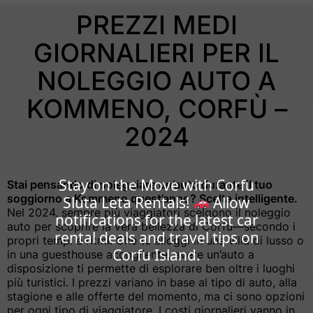
PREZZI MEDI
GIORNALIERI PER IL
NOLEGGIO AUTO A
KOMMENO, CORFÙ –
2024
Stay on the Move with Corfu
Stai pensando di noleggiare un’auto durante il tuo
soggiorno a Kommeno quest’anno? Scelta intelligente.
Sluta Leta Rentals!
Allow
Nel 2024, sempre più viaggiatori scelgono il noleggio
notifications for the latest car
auto per scoprire la vera bellezza di Corfù—secondo i
rental deals and travel tips on
propri tempi e ritmi. Che tu alloggi in una villa di lusso o
Corfu Island.
in una guesthouse accogliente, avere un’auto a
disposizione ti permette di esplorare ben oltre i luoghi
più turistici. I prezzi variano in base al tipo di auto, alla
stagione e alle offerte del momento, ma ci sono opzioni
per ogni tipo di viaggiatore. I costi giornalieri vanno in