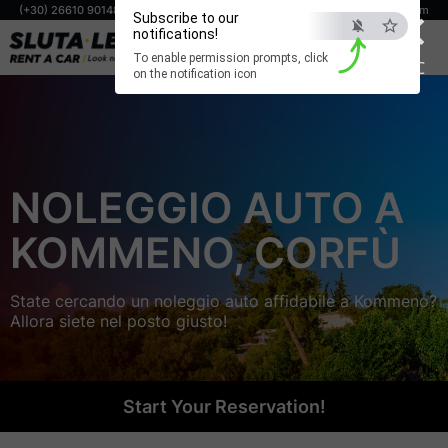
×
(+30) 26610 90148
(+30) 698 806 0294
info@corfuslutaleta.com
Subscribe to our
notifications!
PRENOTA ORA
To enable permission prompts, click
ESC
on the notification icon
NOLEGGIO AUTO A
KOMMENO, CORFÙ
State cercando un noleggio auto affidabile a Kommeno?
Allora siete nel posto giusto!
Start Your Reservation!