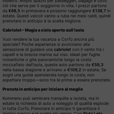
indietro. Ampio spazio per passeggeri, bagagli e tutto
ciò che serve per il soggiorno in villa. I prezzi partono
da
€68,5
in primavera e possono raggiungere
€138,7
in
estate. Questi veicoli vanno a ruba nei mesi caldi, quindi
prenotare in anticipo è la scelta migliore.
Cabriolet – Magia a cielo aperto sull’isola
Vuoi rendere la tua vacanza a Corfù ancora più
speciale? Poche esperienze si avvicinano alla
sensazione di guidare una
cabriolet
con il vento tra i
capelli e la brezza marina sul viso. Ideali per fughe
romantiche o gite panoramiche lungo la costa
mozzafiato dell’isola, queste auto partono da
€59,3
nella bassa stagione e arrivano a
€109,2
in estate. Se
sogni una guida spensierata lungo la costa, non
aspettare troppo—sono tra le prime a essere prenotate.
Prenota in anticipo per iniziare al meglio
Kommeno può sembrare tranquilla e isolata, ma in
estate la richiesta di auto a noleggio di qualità esplode
in tutta Corfù. Prenotare in anticipo ti garantisce il
miglior prezzo e la scelta più ampia. Con
Sluta Leta