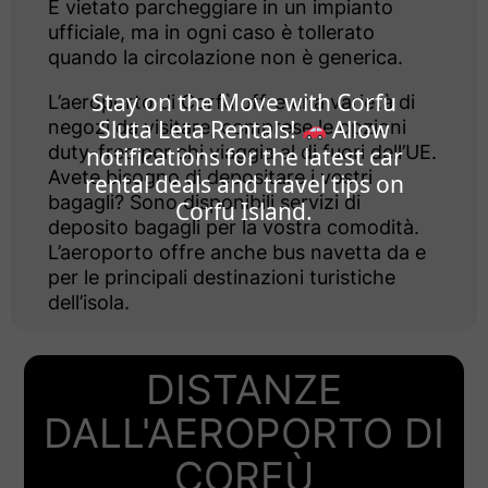
È vietato parcheggiare in un impianto
ufficiale, ma in ogni caso è tollerato
quando la circolazione non è generica.
Stay on the Move with Corfu
L’aeroporto di Corfù offre una varietà di
Sluta Leta Rentals!
Allow
negozi da visitare, comprese le opzioni
duty-free per chi viaggia al di fuori dell’UE.
notifications for the latest car
Avete bisogno di depositare i vostri
rental deals and travel tips on
bagagli? Sono disponibili servizi di
Corfu Island.
deposito bagagli per la vostra comodità.
L’aeroporto offre anche bus navetta da e
per le principali destinazioni turistiche
dell’isola.
DISTANZE
DALL'AEROPORTO DI
CORFÙ