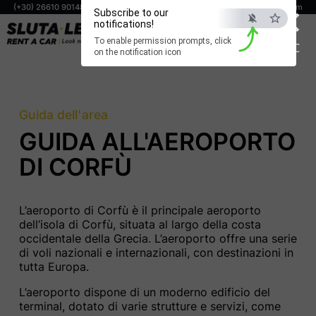
×
(+30) 26610 90148
(+30) 698 806 0294
info@corfuslutaleta.com
Subscribe to our
notifications!
PRENOTA ORA
To enable permission prompts, click
ESC
on the notification icon
Guida dell'area
GUIDA ALL'AEROPORTO
DI CORFÙ
L’aeroporto di Corfù è il principale aeroporto
dell’isola di Corfù, situata al largo della costa
occidentale della Grecia. L’aeroporto offre una serie
di voli nazionali e internazionali, con destinazioni in
tutta Europa.
L’aeroporto dispone di un moderno edificio del
terminal, dotato di varie strutture e servizi, come