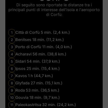
Di seguito sono riportate le distanze tra i
principali punti di interesse dell'isola e l'aeroporto
di Corfù:
Città di Corfù 5 min. (2,4 km.)
1
Benitses 18 min. (11,2 km.)
2
Porto di Corfù 11 min. (4,0 km.)
3
Acharavi 56 min. (38,6 km.)
4
Sidari 54 min. (37,9 km.)
5
Ipsos 25 min. (15,4 km.)
6
Kavos 1 h (44,7 km.)
7
Glyfada 27 min. (15,1 km.)
8
Roda 53 min. (36,5 km.)
9
Gouvia 18 min. (9,7 km.)
10
Paleokastritsa 32 min. (24,2 km.)
11